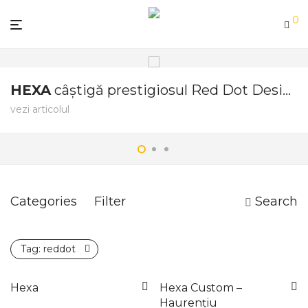
0
HEXA
câștigă prestigiosul Red Dot Design Award
vezi articolul
Categories
Filter
Search
Tag:
reddot
Hexa
Hexa Custom –
Haurențiu