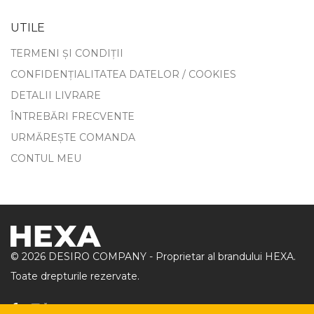
UTILE
TERMENI ȘI CONDIȚII
CONFIDENȚIALITATEA DATELOR / COOKIES
DETALII LIVRARE
ÎNTREBĂRI FRECVENTE
URMĂREȘTE COMANDA
CONTUL MEU
©
2026
DESIRO COMPANY - Proprietar al brandului HEXA.
Toate drepturile rezervate.