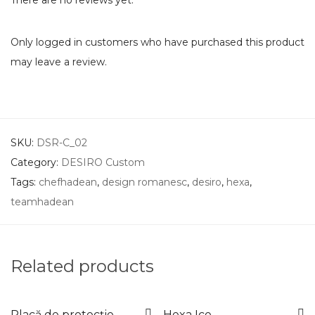
There are no reviews yet.
Only logged in customers who have purchased this product
may leave a review.
SKU:
DSR-C_02
Category:
DESIRO Custom
Tags:
chefhadean
,
design romanesc
,
desiro
,
hexa
,
teamhadean
Related products
Placă de protecție
Hexa Ice