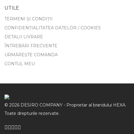
UTILE
TERMENI ȘI CONDIȚII
CONFIDENȚIALITATEA DATELOR / COOKIES
DETALII LIVRARE
ÎNTREBĂRI FRECVENTE
URMĂREȘTE COMANDA
CONTUL MEU
©
2026
DESIRO COMPANY - Proprietar al brandului HEXA.
Toate drepturile rezervate.