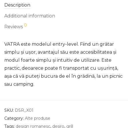
Description
Additional information
0
Reviews
VATRA este modelul entry-level. Fiind un grătar
simplu și ușor, avantajul său este accesibilitatea și
modul foarte simplu și intuitiv de utilizare. Este
practic, deoarece poate fi transportat cu ușurință,
așa că vă puteți bucura de el în grădină, la un picnic
sau camping.
SKU:
DSR_X01
Category:
Alte produse
Tags:
design romanesc
,
desiro
,
grill