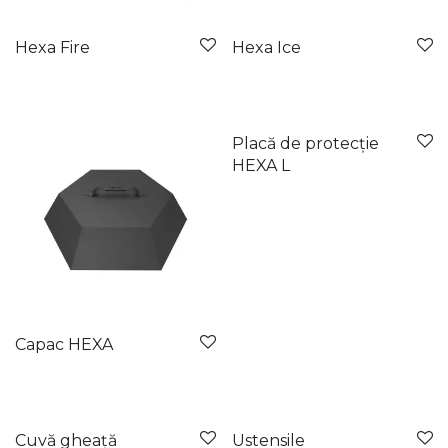
Hexa Fire
Hexa Ice
Placă de protecție
HEXA L
Capac HEXA
Cuvă gheață
Ustensile