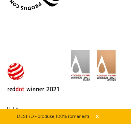
UTILE
DESIRO - produse 100% romanesti
Dismiss
TERMENI ȘI CONDIȚII
CONFIDENȚIALITATEA DATELOR / COOKIES