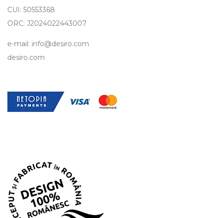
CUI: 50553368
ORC: J2024022443007
e-mail: info@desiro.com
desiro.com