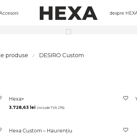
despre HEX
Accesorii
sul
te produse
DESIRO Custom
⁄
Hexa+
3.728,63
lei
(include TVA 21%)
Hexa Custom – Haurențiu