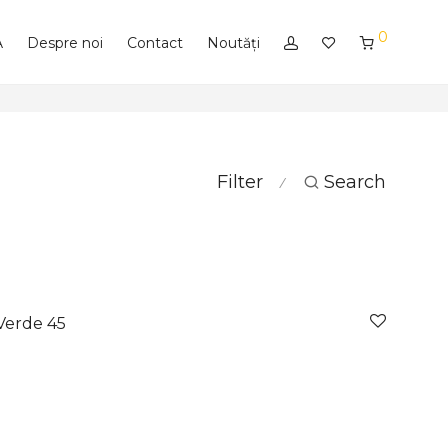
0
A
Despre noi
Contact
Noutăți
Filter
Search
⁄
Verde 45