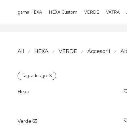
gama HEXA
HEXA Custom
VERDE
VATRA
HEXA
câștigă prestigio
All
HEXA
VERDE
Accesorii
Al
⁄
⁄
⁄
⁄
Red Dot Design Award
vezi articolul
Tag:
adesign
Hexa
Verde 65