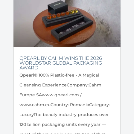
QPEARL BY CAHM WINS THE 2026
WORLDSTAR GLOBAL PACKAGING
AWARD
Qpearl® 100% Plastic-free - A Magical
Cleansing ExperienceCompany:Cahm
Europe SAwww.qpearl.com /
www.cahm.euCountry: RomaniaCategory:
LuxuryThe beauty industry produces over
120 billion packaging units every year —