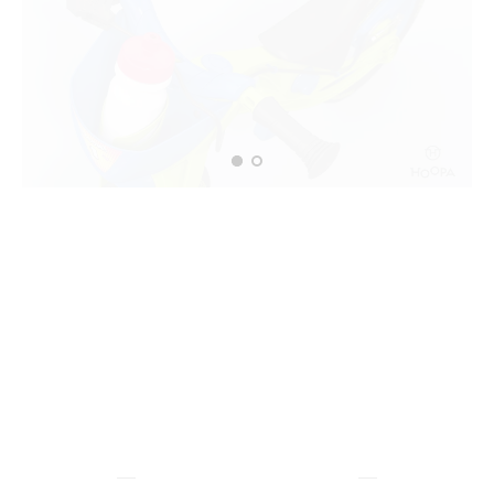
827
362