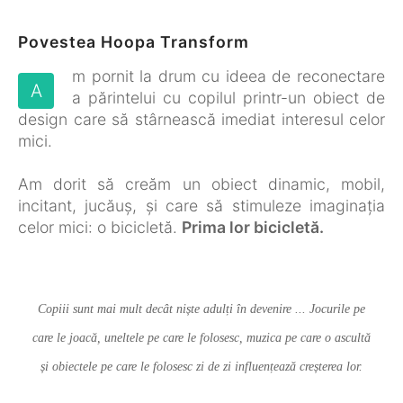
Povestea Hoopa Transform
m pornit la drum cu ideea de reconectare
A
a părintelui cu copilul printr-un obiect de
design care să stârnească imediat interesul celor
mici.
Am dorit să creăm un obiect dinamic, mobil,
incitant, jucăuș, și care să stimuleze imaginația
celor mici: o bicicletă.
Prima lor bicicletă.
Copiii sunt mai mult decât niște adulți în devenire ... Jocurile pe
ă
care le joacă, uneltele pe care le folosesc, muzica pe care o ascultă
și obiectele pe care le folosesc zi de zi influențează creșterea lor.