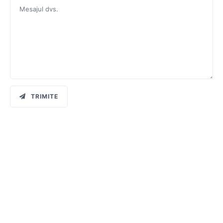
TRIMITE
Abonați-vă la noutățile
HOOPA Transform