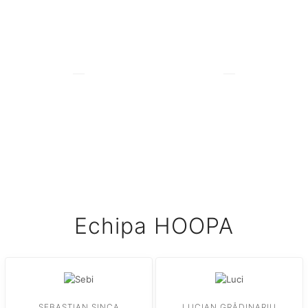
Schițe
3D-uri
12
1260
Prototipuri
Cafele băute
Echipa HOOPA
SEBASTIAN ȘINCA
LUCIAN GRĂDINARIU