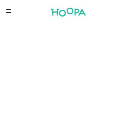
CONCEPT
360
CARACTERISTICI
PERSONALIZEAZĂ
DESPRE HOOPA
GALERIE
CONTACT