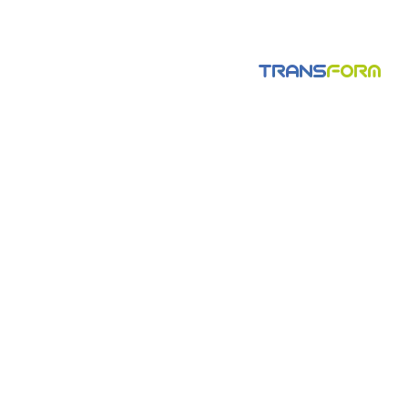
viață este echilibrul și cum să ne menținem
stabilitatea în timpul mișcării. De aceea, am
conceput bicicleta fără pedale
pentru a ajuta copiii între 2 ani jumătatate și 6 ani
să acumuleze primele noțiuni de echilibru.
În același timp vrem să oferim celor mici o
experiență deosebită pentru prima lor cursă cu
bicicleta.
Fără pedale.