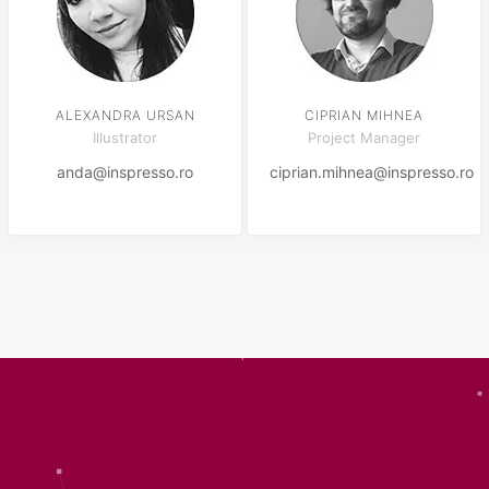
ALEXANDRA URSAN
CIPRIAN MIHNEA
Illustrator
Project Manager
anda@inspresso.ro
ciprian.mihnea@inspresso.ro